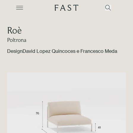
Roè
Poltrona
Azienda
Design
David Lopez Quincoces e Francesco Meda
Collezioni
Prodotti
Realizzazioni
Color Revolution
Contatti