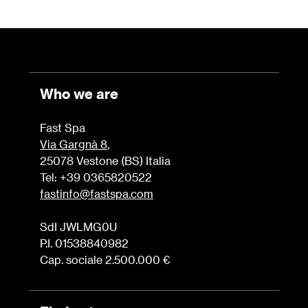
Who we are
Fast Spa
Via Gargnà 8
,
25078 Vestone (BS) Italia
Tel: +39 0365820522
fastinfo@fastspa.com
SdI JWLMG0U
P.I. 01538840982
Cap. sociale 2.500.000 €