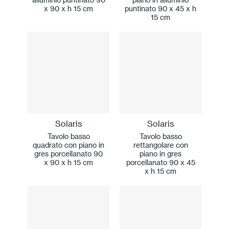
x 90 x h 15 cm
puntinato 90 x 45 x h
15 cm
Solaris
Solaris
Tavolo basso
Tavolo basso
quadrato con piano in
rettangolare con
gres porcellanato 90
piano in gres
x 90 x h 15 cm
porcellanato 90 x 45
x h 15 cm