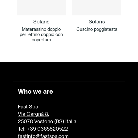
Solaris
Solaris
Materassino doppio
Cuscino poggiatesta
per lettino doppio con
copertura
Who we are
Fast Spa
Via Gargnà 8
,
25078 Vestone (BS) Italia
Tel: +39 0365820522
fastinfo@fastspa.com