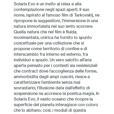
Solaris Evo è un invito al relax e alla
Press
contemplazione negli spazi aperti. Il suo
nome, ispirato al famoso film di Tarkovskij, ne
Professionisti
ripropone le suggestioni, l’immersione in una
natura immortalata nel suo lento scorrere.
Quella natura che nel film è fluida,
Store locator
movimentata, onirica ha fornito lo spunto
concettuale per una collezione che si
propone come territorio di confine e di
EN
IT
interscambio fra interno ed esterno, fra
individuo e spazio. Un vero salotto all’aria
aperta pensato per i contesti sia residenziali
che contract dove l’accoglienza delle forme,
ammorbidita dagli ampi cuscini, riesce a
caratterizzare l’ambiente senza mai
sovrastarlo; l’illusione data dall’effetto di
sospensione ne accresce la poetica magia. In
Solaris Evo, il vasto oceano che ricopre la
superficie del pianeta interagisce con coloro
che lo abitano; così, i moduli di questa