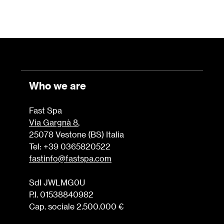
Who we are
Fast Spa
Via Gargnà 8
,
25078 Vestone (BS) Italia
Tel: +39 0365820522
fastinfo@fastspa.com
SdI JWLMG0U
P.I. 01538840982
Cap. sociale 2.500.000 €