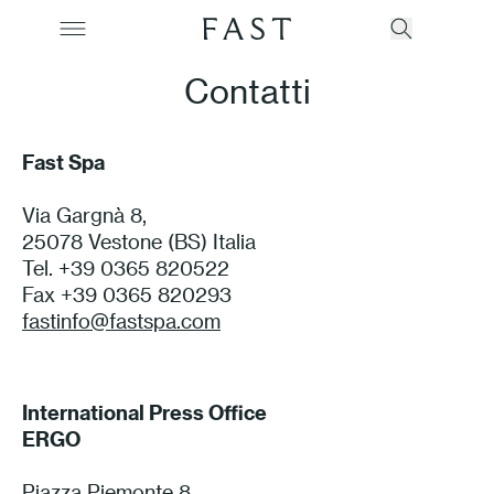
Contatti
Fast Spa
Azienda
Via Gargnà 8,
Collezioni
25078 Vestone (BS) Italia
Tel. +39 0365 820522
Prodotti
Fax +39 0365 820293
fastinfo@fastspa.com
Realizzazioni
Color Revolution
International Press Office
ERGO
Contatti
Piazza Piemonte 8,