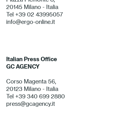
20145 Milano - Italia
Press
Tel +39 02 43995057
info@ergo-online.it
Professionisti
Store locator
Italian Press Office
EN
IT
GC AGENCY
Corso Magenta 56,
20123 Milano - Italia
Tel +39 340 699 2880
press@gcagency.it