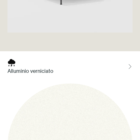
Press
Professionisti
Store locator
EN
IT
Alluminio verniciato