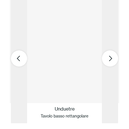
Unduetre
Tavolo basso rettangolare
Ta