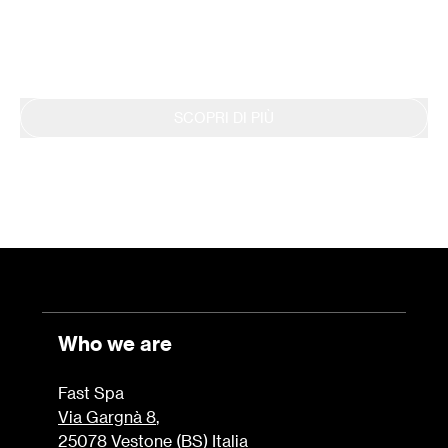
si riflette anche nella continua rendicontazione
dei risultati tramite il Bilancio di Sostenibilità.
SCOPRI DI PIÙ
Who we are
Fast Spa
Via Gargnà 8
,
25078 Vestone (BS) Italia