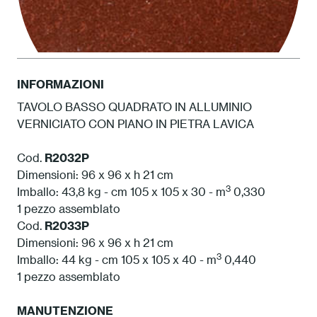
INFORMAZIONI
TAVOLO BASSO QUADRATO IN ALLUMINIO
VERNICIATO CON PIANO IN PIETRA LAVICA
PL01 Borgogna
Cod.
R2032P
Dimensioni: 96 x 96 x h 21 cm
3
Imballo: 43,8 kg - cm 105 x 105 x 30 - m
0,330
1 pezzo assemblato
Cod.
R2033P
Dimensioni: 96 x 96 x h 21 cm
3
Imballo: 44 kg - cm 105 x 105 x 40 - m
0,440
1 pezzo assemblato
MANUTENZIONE