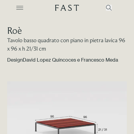
Roè
Tavolo basso quadrato con piano in pietra lavica 96
Azienda
x 96 x h 21/31 cm
Design
David Lopez Quincoces e Francesco Meda
Collezioni
Prodotti
Realizzazioni
Color Revolution
Contatti