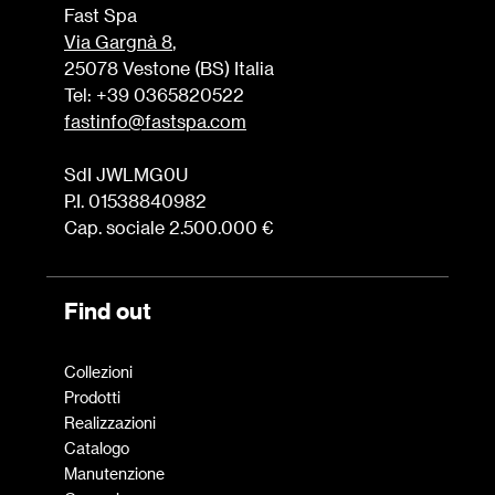
Fast Spa
Via Gargnà 8
,
25078 Vestone (BS) Italia
Tel: +39 0365820522
fastinfo@fastspa.com
SdI JWLMG0U
P.I. 01538840982
Cap. sociale 2.500.000 €
Find out
Collezioni
Prodotti
Realizzazioni
Catalogo
Manutenzione