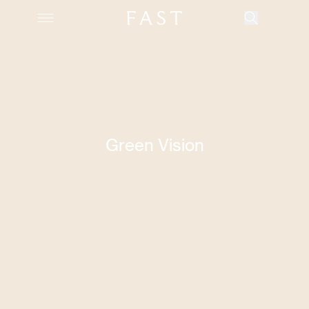
Azienda
Green Vision
Collezioni
Prodotti
Realizzazioni
Color Revolution
Contatti