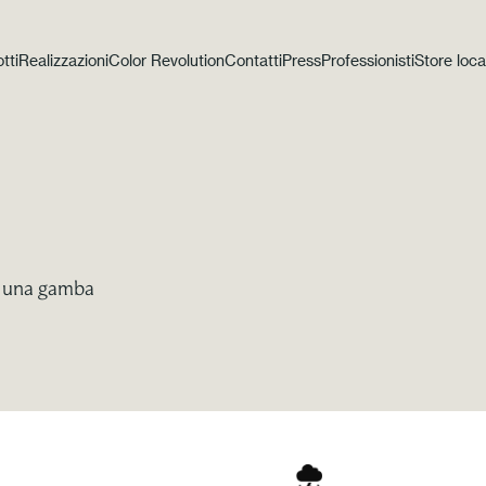
tti
Realizzazioni
Color Revolution
Contatti
Press
Professionisti
Store loca
on una gamba