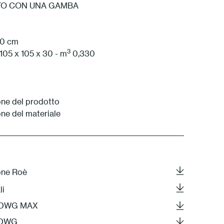
ATO CON UNA GAMBA
1 Bianco
20 cm
3
 105 x 105 x 30 - m
0,330
ne del prodotto
ne del materiale
one Roè
li
S DWG MAX
F DWG