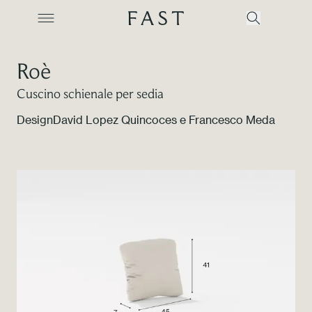
Roè
Cuscino schienale per sedia
Azienda
Design
David Lopez Quincoces e Francesco Meda
Collezioni
Prodotti
Realizzazioni
Color Revolution
Contatti