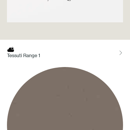
Press
Professionisti
Store locator
Tessuti Range 1
EN
IT