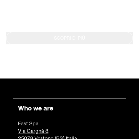
si riflette anche nella continua rendicontazione
dei risultati tramite il Bilancio di Sostenibilità.
SCOPRI DI PIÙ
Who we are
Fast Spa
Via Gargnà 8
,
25078 Vestone (BS) Italia