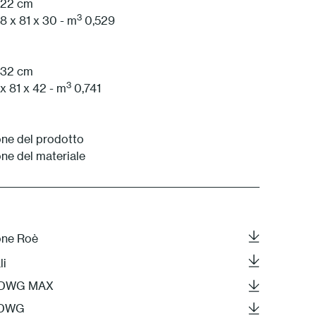
h 22 cm
3
8 x 81 x 30 - m
0,529
h 32 cm
3
x 81 x 42 - m
0,741
ne del prodotto
ne del materiale
one Roè
li
S DWG MAX
F DWG