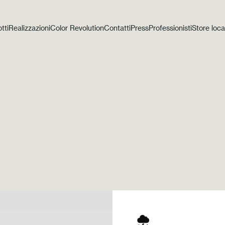
tti
Realizzazioni
Color Revolution
Contatti
Press
Professionisti
Store loca