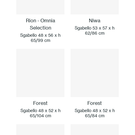
Press
Rion - Omnia
Niwa
Professionisti
Selection
Sgabello 53 x 57 x h
62/86 cm
Sgabello 48 x 56 x h
Store locator
65/99 cm
EN
IT
Forest
Forest
Sgabello 48 x 52 x h
Sgabello 48 x 52 x h
65/104 cm
65/84 cm