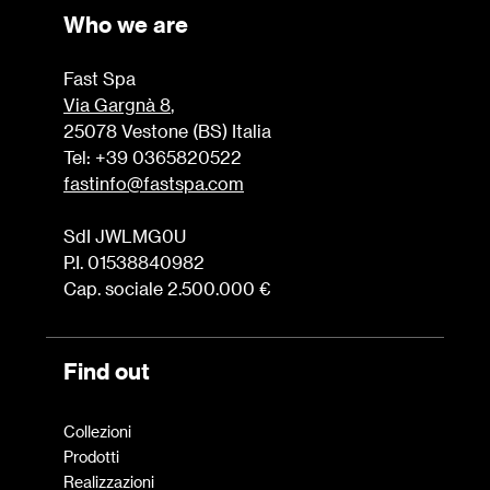
Who we are
Fast Spa
Via Gargnà 8
,
25078 Vestone (BS) Italia
Tel: +39 0365820522
fastinfo@fastspa.com
SdI JWLMG0U
P.I. 01538840982
Cap. sociale 2.500.000 €
Find out
Collezioni
Prodotti
Realizzazioni