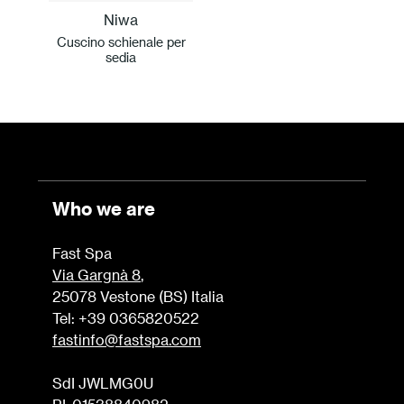
Niwa
Cuscino schienale per
sedia
Who we are
Fast Spa
Via Gargnà 8
,
25078 Vestone (BS) Italia
Tel: +39 0365820522
fastinfo@fastspa.com
SdI JWLMG0U