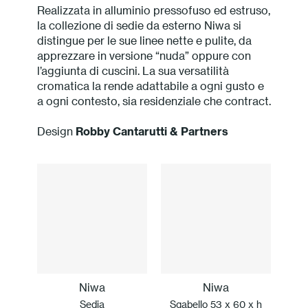
Realizzata in alluminio pressofuso ed estruso,
Press
la collezione di sedie da esterno Niwa si
distingue per le sue linee nette e pulite, da
Professionisti
apprezzare in versione “nuda” oppure con
l’aggiunta di cuscini. La sua versatilità
cromatica la rende adattabile a ogni gusto e
Store locator
a ogni contesto, sia residenziale che contract.
Design
Robby Cantarutti & Partners
EN
IT
Niwa
Niwa
Sedia
Sgabello 53 x 60 x h