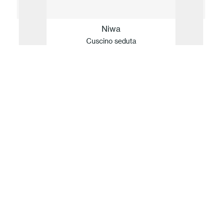
Niwa
Cuscino seduta
La nostra idea di Sostenibilità
Per Fast, innovazione e sostenibilità sono
inseparabili. Guidata da valori ma definita dai fatti
l’azienda traduce il rispetto per la natura in un