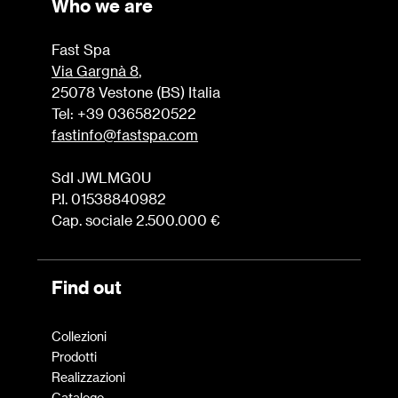
Who we are
Fast Spa
Via Gargnà 8
,
25078 Vestone (BS) Italia
Tel: +39 0365820522
fastinfo@fastspa.com
SdI JWLMG0U
P.I. 01538840982
Cap. sociale 2.500.000 €
Find out
Collezioni
Prodotti
Realizzazioni
Catalogo