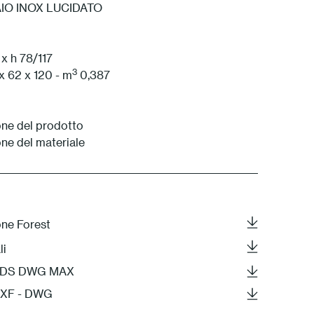
AIO INOX LUCIDATO
1 Bianco
x h 78/117
3
 x 62 x 120 - m
0,387
ne del prodotto
ne del materiale
one Forest
li
- 3DS DWG MAX
DXF - DWG