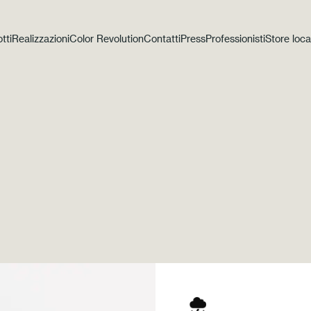
tti
Realizzazioni
Color Revolution
Contatti
Press
Professionisti
Store loca