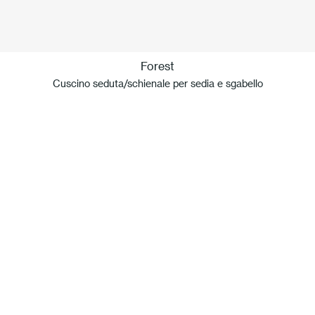
Forest
Cuscino seduta/schienale per sedia e sgabello
La nostra idea di Sostenibilità