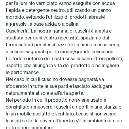
per l’alluminio verniciato vanno eseguite con acqua
Press
tiepida e detergente neutro, utilizzando un panno
morbido, evitando l’utilizzo di prodotti abrasivi,
Professionals
aggressivi, a base acida o alcalina.
Cuscineria: La nostra gamma di cuscini è ampia e
Store locator
studiata per ogni vostra necessità, spaziamo dai
termosaldati per alcuni pezzi della piccola cuscineria,
a cuscini sagomati per la media/grande cuscineria.
EN
IT
Le fodere interne dei nostri cuscini sono idrorepellenti,
aspetto che allunga la vita del prodotto e ne migliora
le performance.
Nel caso in cui il cuscino dovesse bagnarsi, va
sfoderato in tutte le sue parti e lasciato asciugare
naturalmente al sole e all'aria aperta.
Nel periodo in cui il prodotto non viene usato è
consigliato rimuovere i cuscini e riporli in una stanza o
in un mobile asciutto e ventilato. I cuscini non vanno
lasciati sotto la cover all'aperto e/o in ambiente umido,
potrebbero ammuffire.