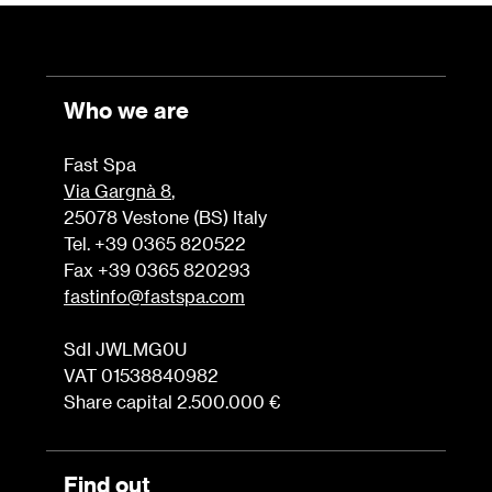
Who we are
Fast Spa
Via Gargnà 8
,
25078 Vestone (BS) Italy
Tel. +39 0365 820522
Fax +39 0365 820293
fastinfo@fastspa.com
SdI JWLMG0U
VAT 01538840982
Share capital 2.500.000 €
Find out