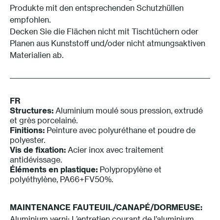
Produkte mit den entsprechenden Schutzhüllen
empfohlen.
Decken Sie die Flächen nicht mit Tischtüchern oder
Planen aus Kunststoff und/oder nicht atmungsaktiven
Materialien ab.
FR
Structures:
Aluminium moulé sous pression, extrudé
et grès porcelainé.
Finitions:
Peinture avec polyuréthane et poudre de
polyester.
Vis de fixation:
Acier inox avec traitement
antidévissage.
Éléments en plastique:
Polypropylène et
polyéthylène, PA66+FV50%.
MAINTENANCE
FAUTEUIL/CANAP
É/DORMEUSE
:
Aluminium verni: L’entretien courant de l’aluminium