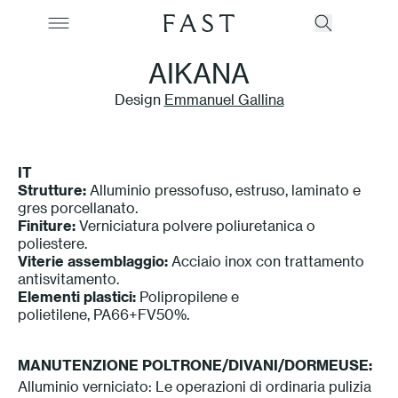
AIKANA
Design
Emmanuel Gallina
Company
IT
Collections
Strutture:
Alluminio pressofuso, estruso, laminato e
gres porcellanato.
Finiture:
Verniciatura polvere poliuretanica o
Products
poliestere.
Viterie assemblaggio:
Acciaio inox con trattamento
Projects
antisvitamento.
Elementi plastici:
Polipropilene e
polietilene, PA66+FV50%.
Color Revolution
MANUTENZIONE POLTRONE/DIVANI/DORMEUSE:
Contacts
Alluminio verniciato: Le operazioni di ordinaria pulizia