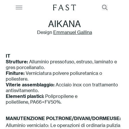
AIKANA
Design
Emmanuel Gallina
Azienda
IT
Collezioni
Strutture:
Alluminio pressofuso, estruso, laminato e
gres porcellanato.
Finiture:
Verniciatura polvere poliuretanica o
Prodotti
poliestere.
Viterie assemblaggio:
Acciaio inox con trattamento
Realizzazioni
antisvitamento.
Elementi plastici:
Polipropilene e
polietilene, PA66+FV50%.
Color Revolution
MANUTENZIONE POLTRONE/DIVANI/DORMEUSE:
Contatti
Alluminio verniciato: Le operazioni di ordinaria pulizia