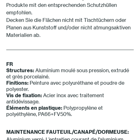
Produkte mit den entsprechenden Schutzhüllen
empfohlen.
Decken Sie die Flächen nicht mit Tischtüchern oder
Planen aus Kunststoff und/oder nicht atmungsaktiven
Materialien ab.
FR
Structures:
Aluminium moulé sous pression, extrudé
et grès porcelainé.
Finitions:
Peinture avec polyuréthane et poudre de
polyester.
Vis de fixation:
Acier inox avec traitement
antidévissage.
Éléments en plastique:
Polypropylène et
polyéthylène, PA66+FV50%.
MAINTENANCE
FAUTEUIL/CANAP
É/DORMEUSE
:
Aluminium verni: L’entretien courant de l’aluminium