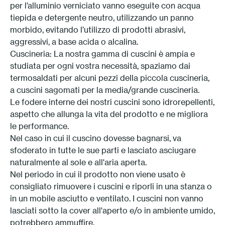
per l’alluminio verniciato vanno eseguite con acqua
Press
tiepida e detergente neutro, utilizzando un panno
morbido, evitando l’utilizzo di prodotti abrasivi,
Professionisti
aggressivi, a base acida o alcalina.
Cuscineria: La nostra gamma di cuscini è ampia e
Store locator
studiata per ogni vostra necessità, spaziamo dai
termosaldati per alcuni pezzi della piccola cuscineria,
a cuscini sagomati per la media/grande cuscineria.
EN
IT
Le fodere interne dei nostri cuscini sono idrorepellenti,
aspetto che allunga la vita del prodotto e ne migliora
le performance.
Nel caso in cui il cuscino dovesse bagnarsi, va
sfoderato in tutte le sue parti e lasciato asciugare
naturalmente al sole e all'aria aperta.
Nel periodo in cui il prodotto non viene usato è
consigliato rimuovere i cuscini e riporli in una stanza o
in un mobile asciutto e ventilato. I cuscini non vanno
lasciati sotto la cover all'aperto e/o in ambiente umido,
potrebbero ammuffire.