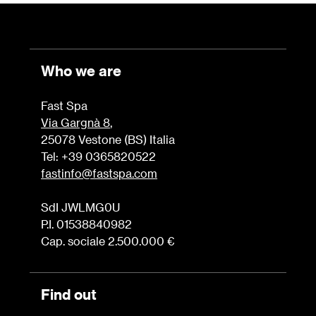
Who we are
Fast Spa
Via Gargnà 8
,
25078 Vestone (BS) Italia
Tel: +39 0365820522
fastinfo@fastspa.com
SdI JWLMG0U
P.I. 01538840982
Cap. sociale 2.500.000 €
Find out