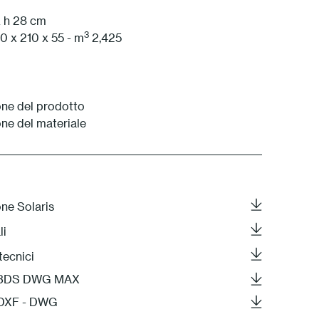
x h 28 cm
3
10 x 210 x 55 - m
2,425
ne del prodotto
ne del materiale
ne Solaris
li
tecnici
- 3DS DWG MAX
 DXF - DWG