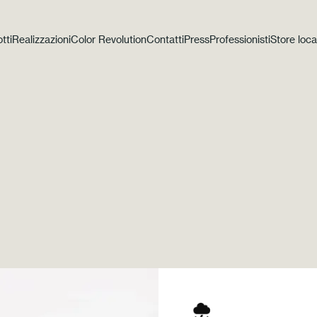
tti
Realizzazioni
Color Revolution
Contatti
Press
Professionisti
Store loca