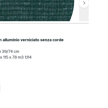
 alluminio verniciato
senza corde
 h 39/74 cm
ATAM Amazzonia
x 115 x 78 m3 1,114