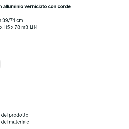
 alluminio verniciato
con corde
 h 39/74 cm
x 115 x 78 m3 1,114
 del prodotto
 del materiale