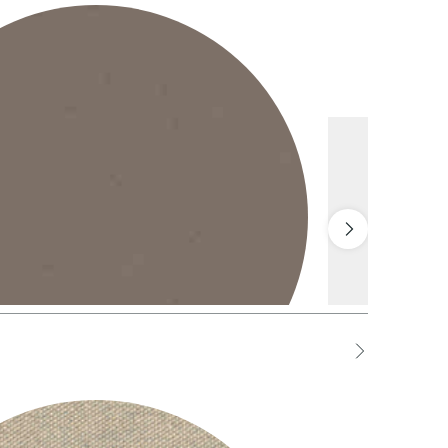
1 Bianco
STO Tortora