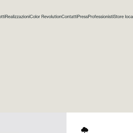
tti
Realizzazioni
Color Revolution
Contatti
Press
Professionisti
Store loca