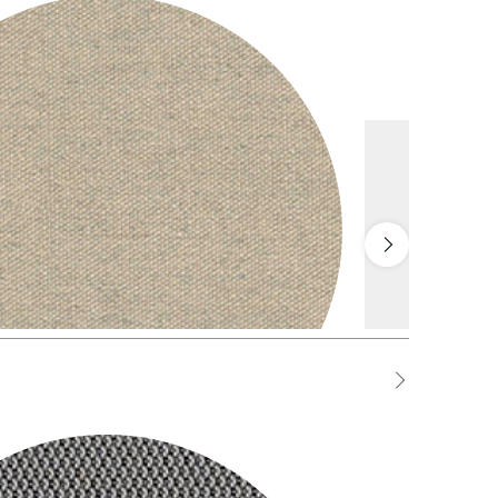
STO Tortora
HDS Deserto