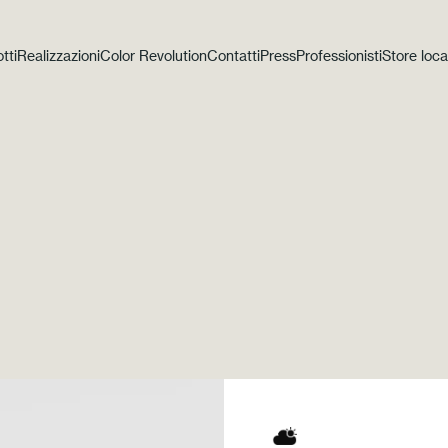
tti
Realizzazioni
Color Revolution
Contatti
Press
Professionisti
Store loca