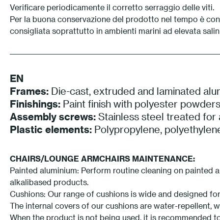
Verificare periodicamente il corretto serraggio delle viti.
Per la buona conservazione del prodotto nel tempo è consi
consigliata soprattutto in ambienti marini ad elevata salini
EN
Frames:
Die-cast, extruded and laminated alu
Finishings:
Paint finish with polyester powders
Assembly screws:
Stainless steel treated for
Plastic elements:
Polypropylene, polyethylen
CHAIRS/LOUNGE ARMCHAIRS MAINTENANCE:
Painted aluminium: Perform routine cleaning on painted al
alkalibased products.
Cushions: Our range of cushions is wide and designed for
The internal covers of our cushions are water-repellent, 
When the product is not being used, it is recommended to