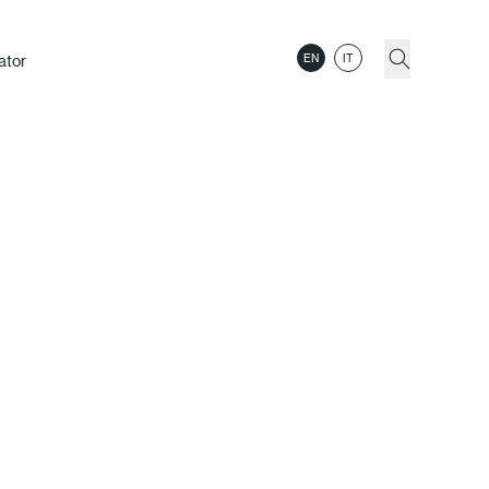
ator
EN
IT