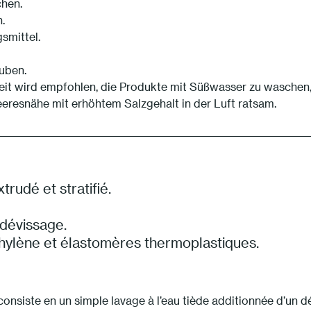
chen.
.
smittel.
auben.
eit wird empfohlen, die Produkte mit Süßwasser zu waschen
eeresnähe mit erhöhtem Salzgehalt in der Luft ratsam.
rudé et stratifié.
idévissage.
hylène et élastomères thermoplastiques.
onsiste en un simple lavage à l’eau tiède additionnée d’un déte