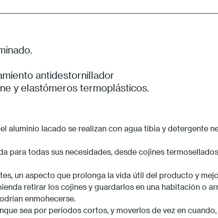
minado.
amiento antidestornillador
lene y elastómeros termoplásticos.
l aluminio lacado se realizan con agua tibia y detergente ne
ada para todas sus necesidades, desde cojines termosellado
tes, un aspecto que prolonga la vida útil del producto y mej
mienda retirar los cojines y guardarlos en una habitación o a
 podrían enmohecerse.
nque sea por períodos cortos, y moverlos de vez en cuando, si