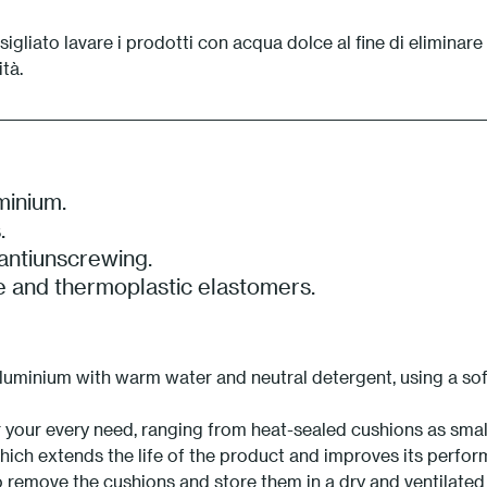
gliato lavare i prodotti con acqua dolce al fine di eliminare
tà.
minium.
.
 antiunscrewing.
e and thermoplastic elastomers.
uminium with warm water and neutral detergent, using a soft 
 your every need, ranging from heat-sealed cushions as smal
which extends the life of the product and improves its perfo
 remove the cushions and store them in a dry and ventilated 