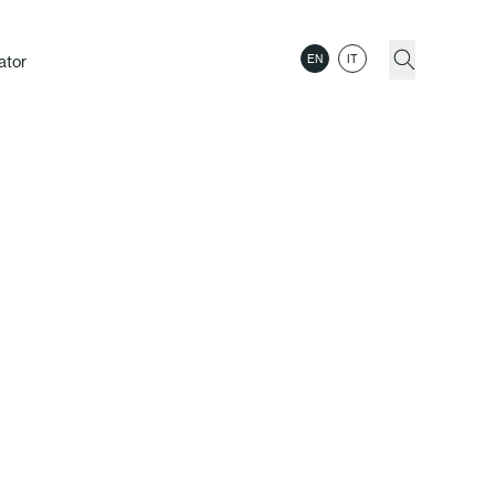
ator
EN
IT