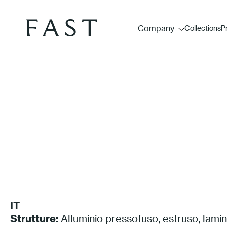
Company
Collections
P
IT
Strutture:
Alluminio pressofuso, estruso, lamin