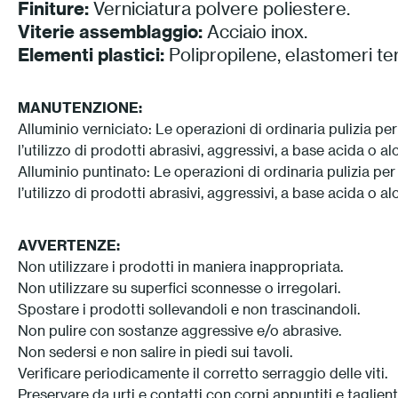
Finiture:
Verniciatura polvere poliestere.
Viterie assemblaggio:
Acciaio inox.
Elementi plastici:
Polipropilene, elastomeri te
MANUTENZIONE:
Alluminio verniciato: Le operazioni di ordinaria pulizia p
l’utilizzo di prodotti abrasivi, aggressivi, a base acida o alc
Alluminio puntinato: Le operazioni di ordinaria pulizia pe
l’utilizzo di prodotti abrasivi, aggressivi, a base acida o alc
AVVERTENZE:
Non utilizzare i prodotti in maniera inappropriata.
Non utilizzare su superfici sconnesse o irregolari.
Spostare i prodotti sollevandoli e non trascinandoli.
Non pulire con sostanze aggressive e/o abrasive.
Non sedersi e non salire in piedi sui tavoli.
Verificare periodicamente il corretto serraggio delle viti.
Preservare da urti e contatti con corpi appuntiti e taglienti