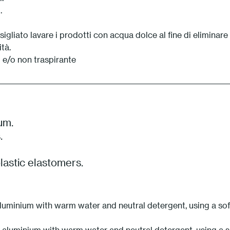
.
gliato lavare i prodotti con acqua dolce al fine di eliminare
tà.
o e/o non traspirante
um.
.
astic elastomers.
uminium with warm water and neutral detergent, using a soft 
aluminium with warm water and neutral detergent, using a sof