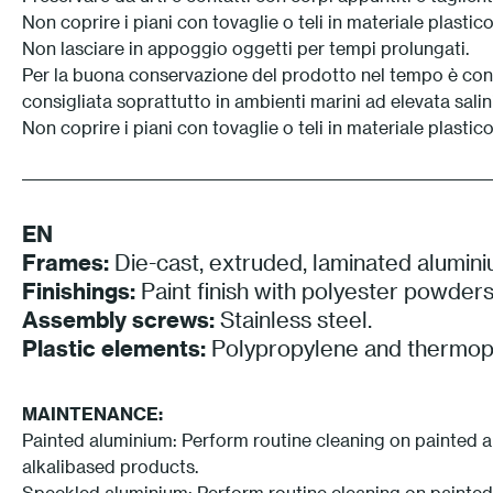
Non coprire i piani con tovaglie o teli in materiale plastico
Non lasciare in appoggio oggetti per tempi prolungati.
Per la buona conservazione del prodotto nel tempo è consi
consigliata soprattutto in ambienti marini ad elevata salini
Non coprire i piani con tovaglie o teli in materiale plastic
EN
Frames:
Die-cast, extruded, laminated alumini
Finishings:
Paint finish with polyester powders
Assembly screws:
Stainless steel.
Plastic elements:
Polypropylene and thermopl
MAINTENANCE:
Painted aluminium: Perform routine cleaning on painted al
alkalibased products.
Speckled aluminium: Perform routine cleaning on painted 