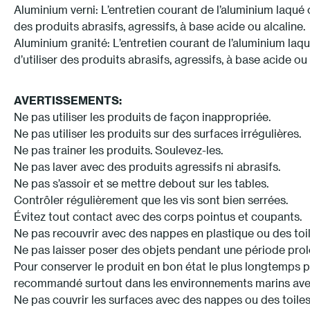
Aluminium verni: L’entretien courant de l’aluminium laqué c
des produits abrasifs, agressifs, à base acide ou alcaline.
Aluminium granité: L’entretien courant de l’aluminium laqué
d’utiliser des produits abrasifs, agressifs, à base acide ou 
AVERTISSEMENTS:
Ne pas utiliser les produits de façon inappropriée.
Ne pas utiliser les produits sur des surfaces irrégulières.
Ne pas trainer les produits. Soulevez-les.
Ne pas laver avec des produits agressifs ni abrasifs.
Ne pas s’assoir et se mettre debout sur les tables.
Contrôler régulièrement que les vis sont bien serrées.
Évitez tout contact avec des corps pointus et coupants.
Ne pas recouvrir avec des nappes en plastique ou des toil
Ne pas laisser poser des objets pendant une période pro
Pour conserver le produit en bon état le plus longtemps poss
recommandé surtout dans les environnements marins avec
Ne pas couvrir les surfaces avec des nappes ou des toiles