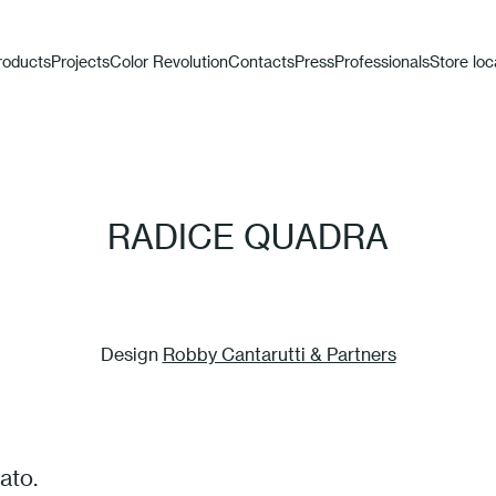
roducts
Projects
Color Revolution
Contacts
Press
Professionals
Store loc
RADICE QUADRA
Design
Robby Cantarutti & Partners
ato.