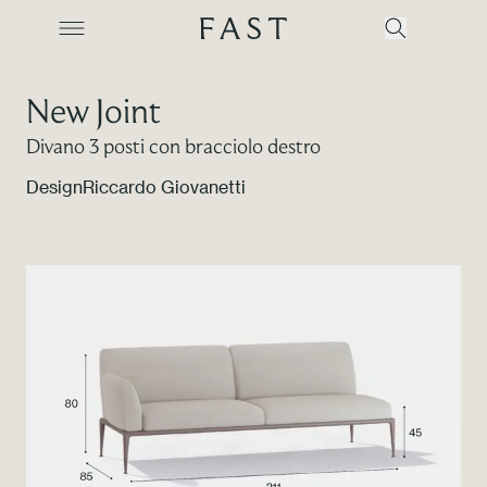
New Joint
Divano 3 posti con bracciolo destro
Azienda
Design
Riccardo Giovanetti
Collezioni
Prodotti
Realizzazioni
Color Revolution
Contatti