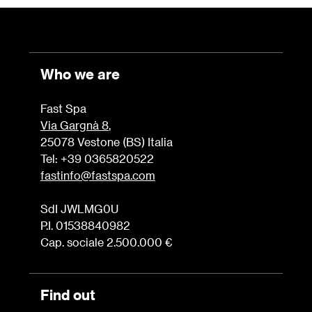
Who we are
Fast Spa
Via Gargnà 8
,
25078 Vestone (BS) Italia
Tel: +39 0365820522
fastinfo@fastspa.com
SdI JWLMG0U
P.I. 01538840982
Cap. sociale 2.500.000 €
Find out