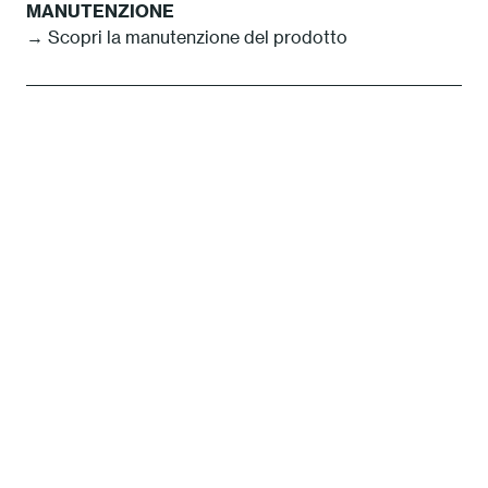
MANUTENZIONE
→ Scopri la manutenzione del prodotto
La nostra idea di Sostenibilità
Per Fast, innovazione e sostenibilità sono
inseparabili. Guidata da valori ma definita dai fatti