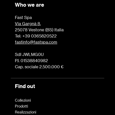
Who we are
Fast Spa
Via Gargnà 8
,
25078 Vestone (BS) Italia
Tel: +39 0365820522
fastinfo@fastspa.com
SdI JWLMG0U
P.I. 01538840982
Cap. sociale 2.500.000 €
Find out
Collezioni
Prodotti
Realizzazioni