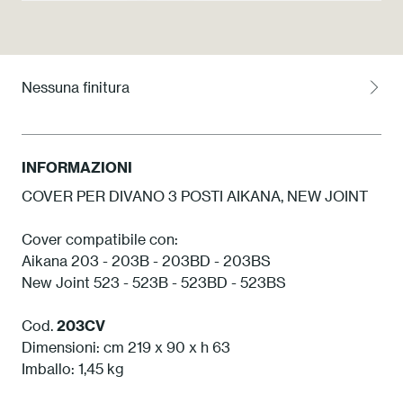
Press
Professionisti
Nessuna finitura
Store locator
INFORMAZIONI
EN
IT
COVER PER DIVANO 3 POSTI AIKANA, NEW JOINT
Cover compatibile con:
Aikana 203 - 203B - 203BD - 203BS
New Joint 523 - 523B - 523BD - 523BS
Cod.
203CV
Dimensioni: cm 219 x 90 x h 63
Imballo: 1,45 kg