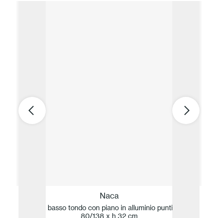
Naca
Tavolo basso tondo con piano in alluminio puntinato ø
Ta
80/138 x h 32 cm