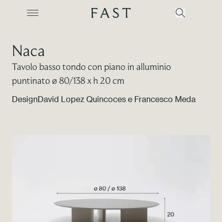
Naca
Tavolo basso tondo con piano in alluminio
Azienda
puntinato ø 80/138 x h 20 cm
Design
David Lopez Quincoces e Francesco Meda
Collezioni
Prodotti
Realizzazioni
Color Revolution
Contatti