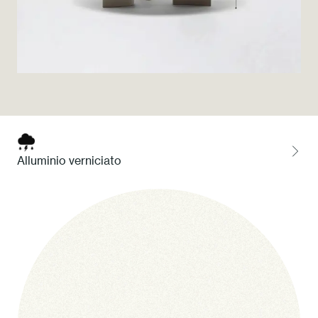
Press
Professionisti
Store locator
EN
IT
Alluminio verniciato