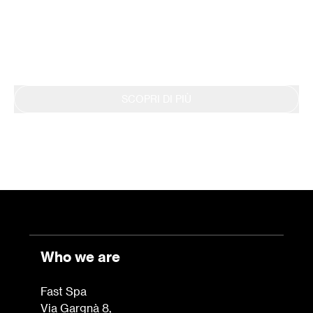
nel 2019 la Dichiarazione EPD. Questo impegno
si riflette anche nella continua rendicontazione
dei risultati tramite il Bilancio di Sostenibilità.
SCOPRI DI PIÙ
Who we are
Fast Spa
Via Gargnà 8
,