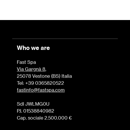
Who we are
Fast Spa
Via Gargnà 8
,
25078 Vestone (BS) Italia
Tel: +39 0365820522
fastinfo@fastspa.com
SdI JWLMG0U
P.I. 01538840982
Cap. sociale 2.500.000 €