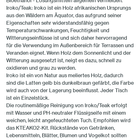
Bioethanol - Lösungsmitteln allgemein vermeiden.
Iroko/Teak: Iroko ist ein Holz afrikanischen Ursprungs
aus den Wäldern am Äquator, das aufgrund seiner
Eigenschaften sehr widerstandsfähig gegen
Temperaturschwankungen, Feuchtigkeit und
Witterungseinflüsse ist und sich daher hervorragend
für die Verwendung im Außenbereich für Terrassen und
Veranden eignet. Wenn Holz dem Sonnenlicht und der
Witterung ausgesetzt ist, neigt es dazu, schnell zu
oxidieren und grau zu werden.
Iroko ist ein von Natur aus meliertes Holz, dadurch
sind die Latten gelb bis dunkelbraun gefärbt, die Farbe
wird auch von der Lagerung beeinflusst. Jeder Tisch
ist ein Einzelstück.
Die routinemäßige Reinigung von Iroko/Teak erfolgt
mit Wasser und PH-neutraler Flüssigseife mit einem
weichen, leicht angefeuchteten Tuch. Empfohlen wird
das KTEAKO2-Kit. Rückstände von Getränken,
Lebensmitteln, Blätter, Blumen und Vogelkot sollten