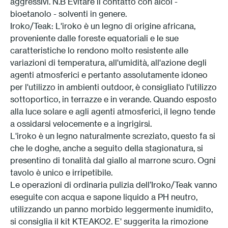
aggressivi. N.B Evitare il contatto con alcol -
bioetanolo - solventi in genere.
Iroko/Teak: L'iroko è un legno di origine africana,
proveniente dalle foreste equatoriali e le sue
caratteristiche lo rendono molto resistente alle
variazioni di temperatura, all'umidità, all'azione degli
agenti atmosferici e pertanto assolutamente idoneo
per l'utilizzo in ambienti outdoor, è consigliato l'utilizzo
sottoportico, in terrazze e in verande. Quando esposto
alla luce solare e agli agenti atmosferici, il legno tende
a ossidarsi velocemente e a ingrigirsi.
L'iroko è un legno naturalmente screziato, questo fa si
che le doghe, anche a seguito della stagionatura, si
presentino di tonalità dal giallo al marrone scuro. Ogni
tavolo è unico e irripetibile.
Le operazioni di ordinaria pulizia dell’Iroko/Teak vanno
eseguite con acqua e sapone liquido a PH neutro,
utilizzando un panno morbido leggermente inumidito,
si consiglia il kit KTEAKO2. E' suggerita la rimozione