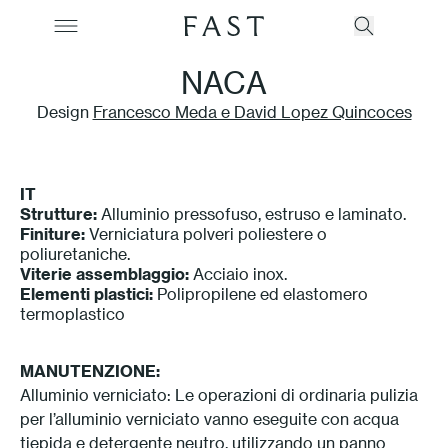
NACA
Design
Francesco Meda e David Lopez Quincoces
Azienda
IT
Collezioni
Strutture:
Alluminio pressofuso, estruso e laminato.
Finiture:
Verniciatura polveri poliestere o
poliuretaniche.
Prodotti
Viterie assemblaggio:
Acciaio inox.
Elementi plastici:
Polipropilene ed elastomero
Realizzazioni
termoplastico
Color Revolution
MANUTENZIONE:
Alluminio verniciato: Le operazioni di ordinaria pulizia
Contatti
per l’alluminio verniciato vanno eseguite con acqua
tiepida e detergente neutro, utilizzando un panno