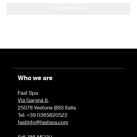
SCOPRI DI PIÙ
Who we are
Fast Spa
Via Gargnà 8
,
25078 Vestone (BS) Italia
Tel: +39 0365820522
fastinfo@fastspa.com
SdI JWLMG0U