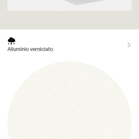
Press
Professionisti
Store locator
Alluminio verniciato
EN
IT