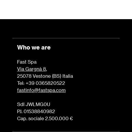
Who we are
Fast Spa
Via Gargnà 8
,
25078 Vestone (BS) Italia
Tel: +39 0365820522
fastinfo@fastspa.com
SdI JWLMG0U
P.I. 01538840982
Cap. sociale 2.500.000 €