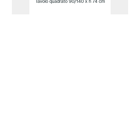
Tavolo quadrato 90/140 x h 74 cm
La nostra idea di Sostenibilità
Per Fast, innovazione e sostenibilità sono
inseparabili. Guidata da valori ma definita dai fatti
l’azienda traduce il rispetto per la natura in un
impegno concreto verso una produzione
responsabile. Monitora il proprio impatto