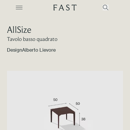
AllSize
Tavolo basso quadrato
Azienda
Design
Alberto Lievore
Collezioni
Prodotti
Realizzazioni
Color Revolution
Contatti