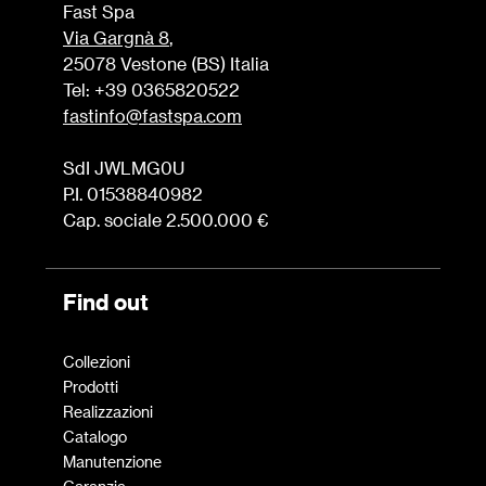
Fast Spa
Via Gargnà 8
,
25078 Vestone (BS) Italia
Tel: +39 0365820522
fastinfo@fastspa.com
SdI JWLMG0U
P.I. 01538840982
Cap. sociale 2.500.000 €
Find out
Collezioni
Prodotti
Realizzazioni
Catalogo
Manutenzione