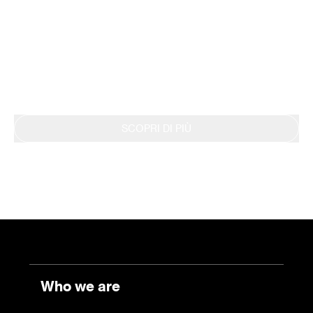
ambientale con la metodologia LCA, ottenendo
nel 2019 la Dichiarazione EPD. Questo impegno
si riflette anche nella continua rendicontazione
dei risultati tramite il Bilancio di Sostenibilità.
SCOPRI DI PIÙ
Who we are