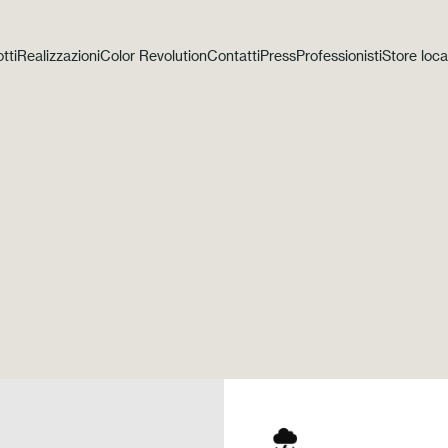
tti
Realizzazioni
Color Revolution
Contatti
Press
Professionisti
Store loca