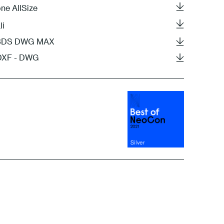
ne AllSize
li
- 3DS DWG MAX
 DXF - DWG