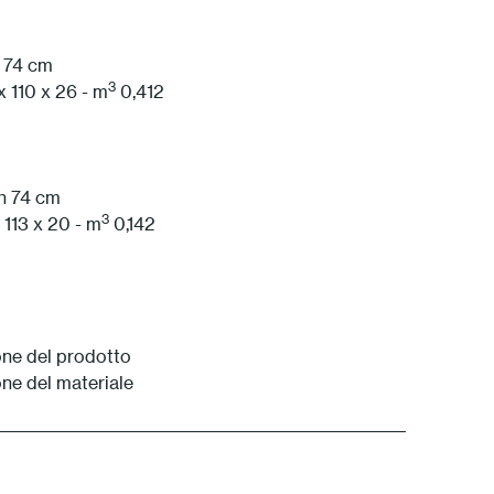
1 Bianco
h 74 cm
3
x 110 x 26 - m
0,412
 h 74 cm
3
 113 x 20 - m
0,142
ne del prodotto
ne del materiale