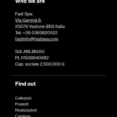
Who we are
Fast Spa
Via Gargnà 8
,
25078 Vestone (BS) Italia
Tel: +39 0365820522
fastinfo@fastspa.com
SdI JWLMG0U
P.I. 01538840982
Cap. sociale 2.500.000 €
Find out
Collezioni
Prodotti
Realizzazioni
Catalogo