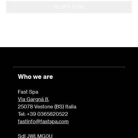
SCOPRI DI PIÙ
Who we are
Fast Spa
Via Gargnà 8
,
25078 Vestone (BS) Italia
Tel: +39 0365820522
fastinfo@fastspa.com
SdI JWLMG0U