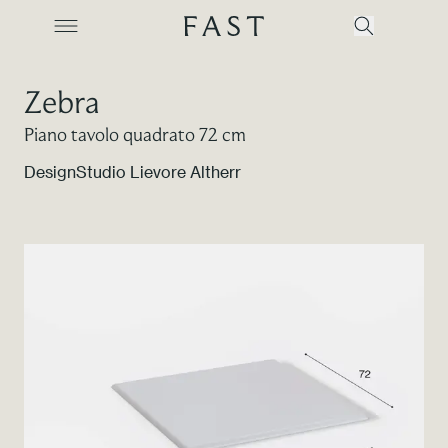
Zebra
Piano tavolo quadrato 72 cm
Azienda
Design
Studio Lievore Altherr
Collezioni
Prodotti
Realizzazioni
Color Revolution
Contatti