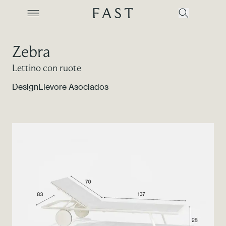
Zebra
Lettino con ruote
Azienda
Design
Lievore Asociados
Collezioni
Prodotti
Realizzazioni
Color Revolution
Contatti