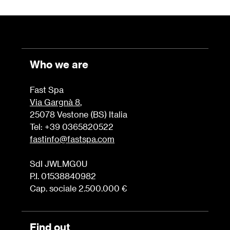
Who we are
Fast Spa
Via Gargnà 8
,
25078 Vestone (BS) Italia
Tel: +39 0365820522
fastinfo@fastspa.com
SdI JWLMG0U
P.I. 01538840982
Cap. sociale 2.500.000 €
Find out