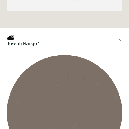
Press
Professionisti
Store locator
Tessuti Range 1
EN
IT