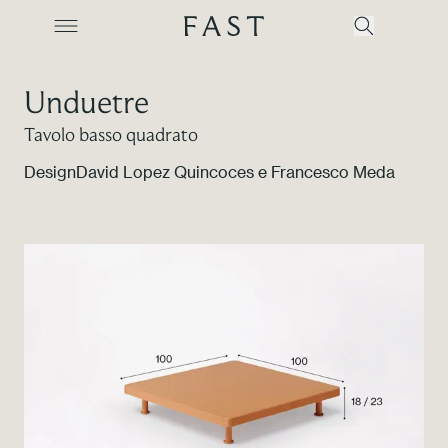
Unduetre
Tavolo basso quadrato
Azienda
Design
David Lopez Quincoces e Francesco Meda
Collezioni
Prodotti
Realizzazioni
Color Revolution
Contatti