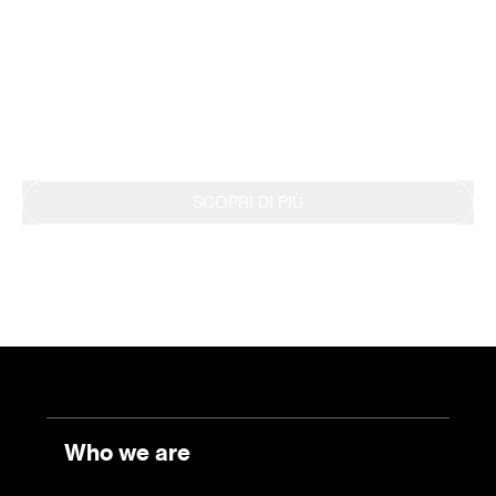
ambientale con la metodologia LCA, ottenendo
nel 2019 la Dichiarazione EPD. Questo impegno
si riflette anche nella continua rendicontazione
dei risultati tramite il Bilancio di Sostenibilità.
SCOPRI DI PIÙ
Who we are