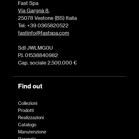
Fast Spa
Via Gargnà 8
,
25078 Vestone (BS) Italia
Tel: +39 0365820522
fastinfo@fastspa.com
SdI JWLMG0U
P.I. 01538840982
Cap. sociale 2.500.000 €
Find out
Collezioni
Prodotti
Realizzazioni
Catalogo
Manutenzione
Garanzia