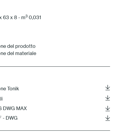
0
3
x 63 x 8 - m
0,031
ne del prodotto
ne del materiale
one Tonik
li
3DS DWG MAX
XF - DWG