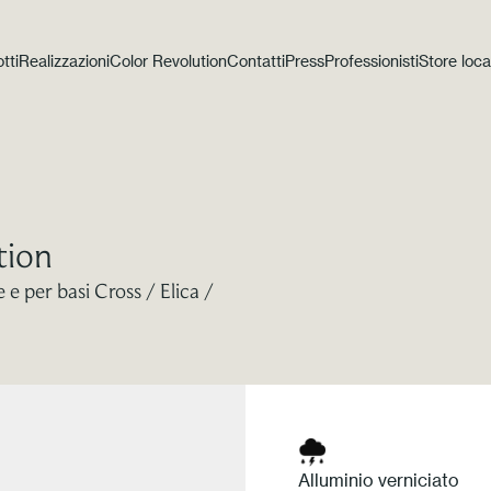
tti
Realizzazioni
Color Revolution
Contatti
Press
Professionisti
Store loca
tion
 e per basi Cross / Elica /
Alluminio verniciato