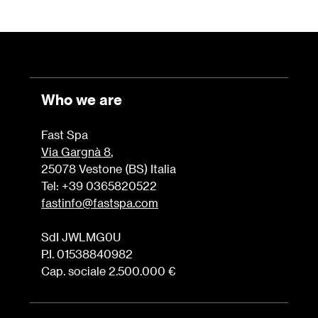
Who we are
Fast Spa
Via Gargnà 8
,
25078 Vestone (BS) Italia
Tel: +39 0365820522
fastinfo@fastspa.com
SdI JWLMG0U
P.I. 01538840982
Cap. sociale 2.500.000 €