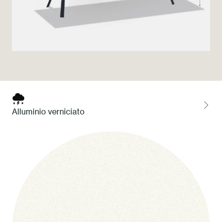
Press
Professionisti
Store locator
EN
IT
Alluminio verniciato