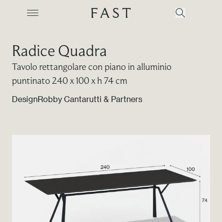
Radice Quadra
Tavolo rettangolare con piano in alluminio
Azienda
puntinato 240 x 100 x h 74 cm
Design
Robby Cantarutti & Partners
Collezioni
Prodotti
Realizzazioni
Color Revolution
Contatti