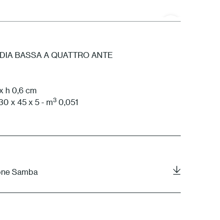
DIA BASSA A QUATTRO ANTE
x h 0,6 cm
3
30 x 45 x 5 - m
0,051
ione Samba