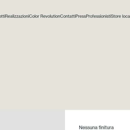
tti
Realizzazioni
Color Revolution
Contatti
Press
Professionisti
Store loca
Nessuna finitura