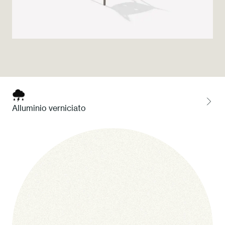
Press
Professionisti
Store locator
EN
IT
Alluminio verniciato