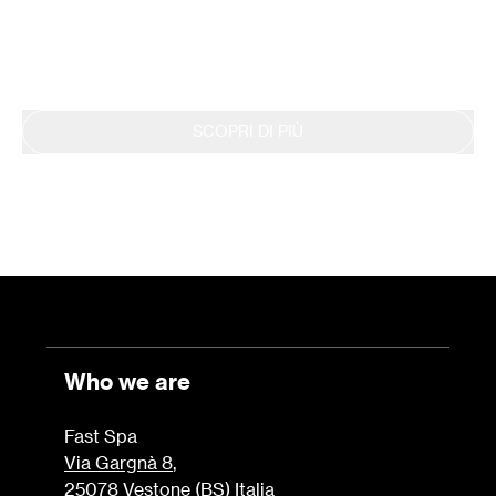
si riflette anche nella continua rendicontazione
dei risultati tramite il Bilancio di Sostenibilità.
SCOPRI DI PIÙ
Who we are
Fast Spa
Via Gargnà 8
,
25078 Vestone (BS) Italia