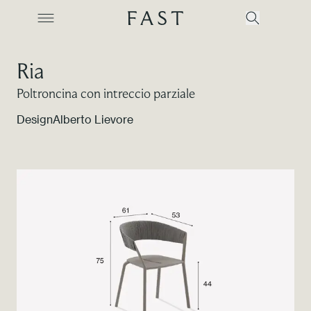
Ria
Poltroncina con intreccio parziale
Azienda
Design
Alberto Lievore
Collezioni
Prodotti
Realizzazioni
Color Revolution
Contatti