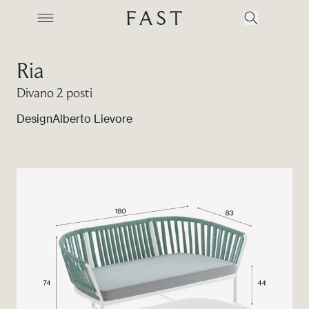
Ria
Divano 2 posti
Azienda
Design
Alberto Lievore
Collezioni
Prodotti
Realizzazioni
Color Revolution
Contatti