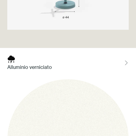
Press
Professionisti
Store locator
EN
IT
Alluminio verniciato