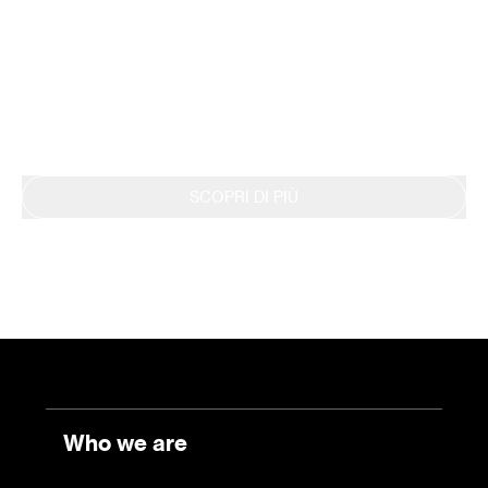
ambientale con la metodologia LCA, ottenendo
nel 2019 la Dichiarazione EPD. Questo impegno
si riflette anche nella continua rendicontazione
dei risultati tramite il Bilancio di Sostenibilità.
SCOPRI DI PIÙ
Who we are