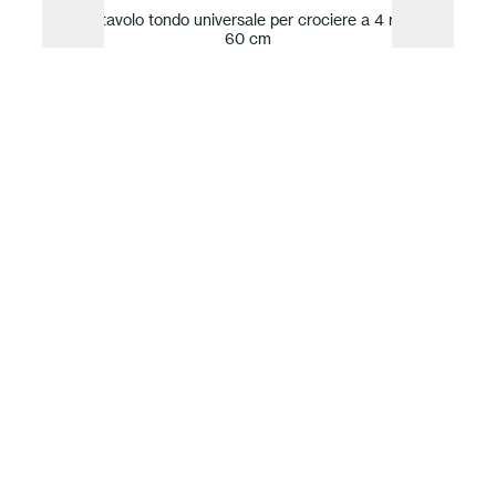
Piano tavolo tondo universale per crociere a 4 razze ø
60 cm
La nostra idea di Sostenibilità
Per Fast, innovazione e sostenibilità sono
inseparabili. Guidata da valori ma definita dai fatti
l’azienda traduce il rispetto per la natura in un
impegno concreto verso una produzione
responsabile. Monitora il proprio impatto