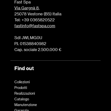
Fast Spa
Via Gargnà 8
,
25078 Vestone (BS) Italia
Tel: +39 0365820522
fastinfo@fastspa.com
SdI JWLMG0U
P.I. 01538840982
Cap. sociale 2.500.000 €
Find out
Collezioni
Prodotti
Realizzazioni
Catalogo
Manutenzione
Garanzia