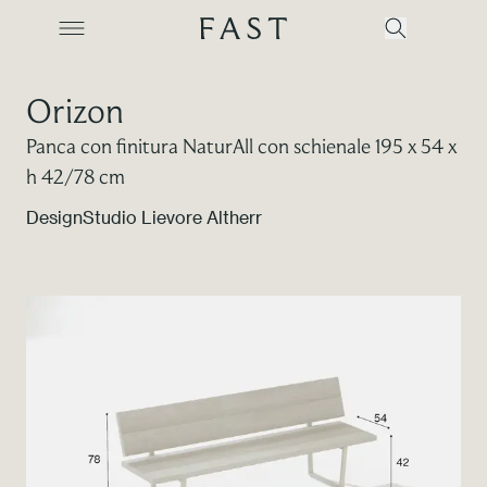
Orizon
Panca con finitura NaturAll con schienale 195 x 54 x
Azienda
h 42/78 cm
Design
Studio Lievore Altherr
Collezioni
Prodotti
Realizzazioni
Color Revolution
Contatti