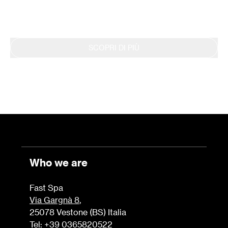
dei risultati tramite il Bilancio di Sostenibilità.
SCOPRI DI PIÙ
Who we are
Fast Spa
Via Gargnà 8
,
25078 Vestone (BS) Italia
Tel: +39 0365820522