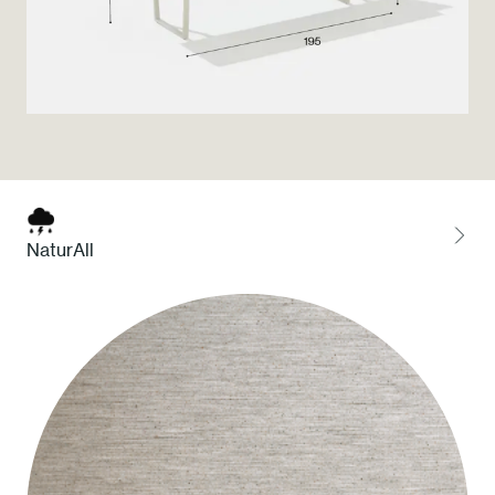
Press
Professionisti
Store locator
EN
IT
NaturAll