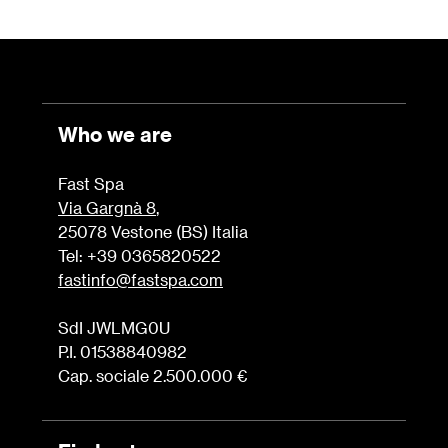
Who we are
Fast Spa
Via Gargnà 8
,
25078 Vestone (BS) Italia
Tel: +39 0365820522
fastinfo@fastspa.com
SdI JWLMG0U
P.I. 01538840982
Cap. sociale 2.500.000 €