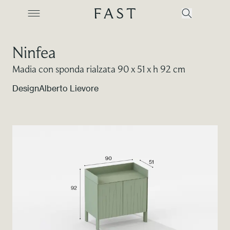
Ninfea
Madia con sponda rialzata 90 x 51 x h 92 cm
Azienda
Design
Alberto Lievore
Collezioni
Prodotti
Realizzazioni
Color Revolution
Contatti