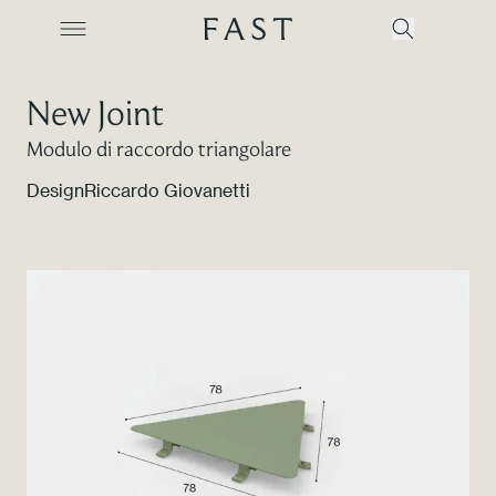
New Joint
Modulo di raccordo triangolare
Azienda
Design
Riccardo Giovanetti
Collezioni
Prodotti
Realizzazioni
Color Revolution
Contatti