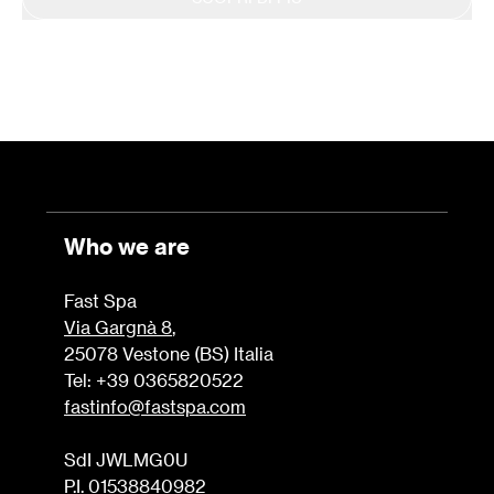
Who we are
Fast Spa
Via Gargnà 8
,
25078 Vestone (BS) Italia
Tel: +39 0365820522
fastinfo@fastspa.com
SdI JWLMG0U
P.I. 01538840982