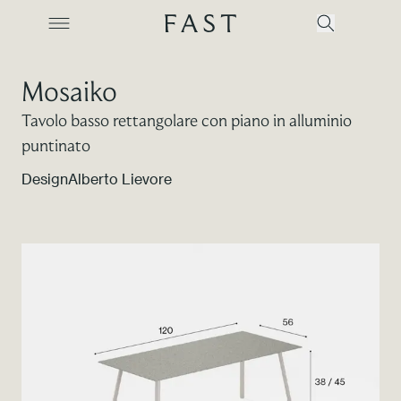
Mosaiko
Tavolo basso rettangolare con piano in alluminio
Azienda
puntinato
Design
Alberto Lievore
Collezioni
Prodotti
Realizzazioni
Color Revolution
Contatti