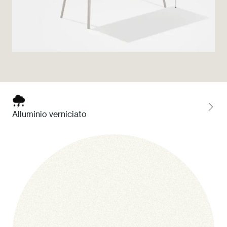
Press
Professionisti
Store locator
EN
IT
Alluminio verniciato