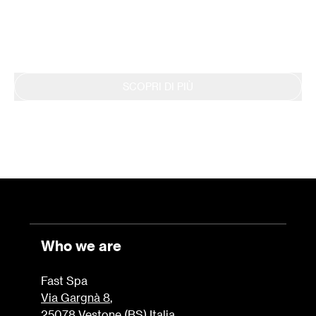
si riflette anche nella continua rendicontazione
dei risultati tramite il Bilancio di Sostenibilità.
SCOPRI DI PIÙ
Who we are
Fast Spa
Via Gargnà 8
,
25078 Vestone (BS) Italia