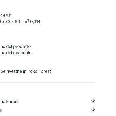
1 Bianco
 44/81
3
0 x 73 x 86 - m
0,314
ne del prodotto
ne del materiale
 rivestite in Iroko Forest
one Forest
li