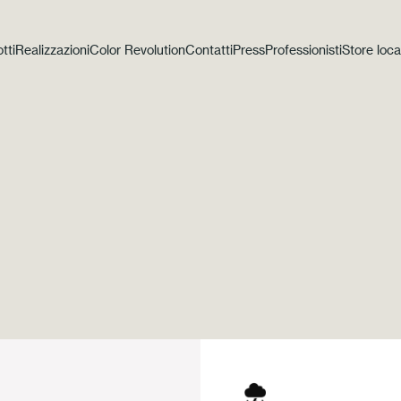
tti
Realizzazioni
Color Revolution
Contatti
Press
Professionisti
Store loca