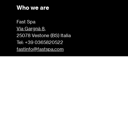
Who we are
Fast Spa
Via Gargnà 8
,
25078 Vestone (BS) Italia
Tel: +39 0365820522
fastinfo@fastspa.com
SdI JWLMG0U
P.I. 01538840982
Cap. sociale 2.500.000 €
Find out
Collezioni
Prodotti
Realizzazioni