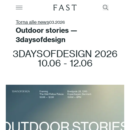
Torna alle news
03.2026
Outdoor stories —
3daysofdesign
Azienda
3DAYSOFDESIGN 2026
Collezioni
10.06 - 12.06
Prodotti
Realizzazioni
Color Revolution
Contatti