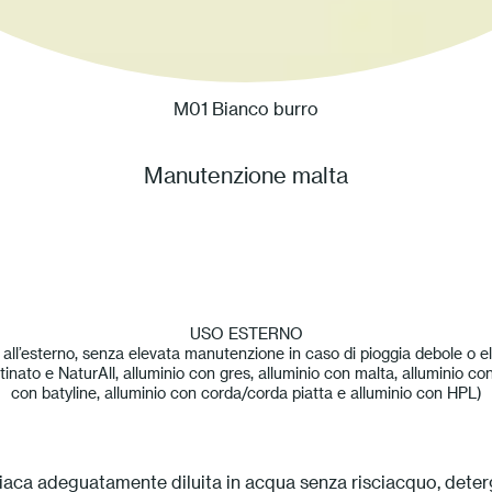
M01 Bianco burro
Manutenzione malta
USO ESTERNO
le all’esterno, senza elevata manutenzione in caso di pioggia debole o e
tinato e NaturAll, alluminio con gres, alluminio con malta, alluminio con
con batyline, alluminio con corda/corda piatta e alluminio con HPL)
a adeguatamente diluita in acqua senza risciacquo, detergen