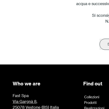
acqua e successiv
Si sconsi
N.
Who we are
Find out
Fast Spa
Collezioni
Via Gargnà 8
,
Prodotti
25078 Vestone (BS) Italia
Realizzazioni