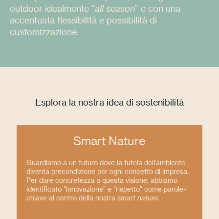
outdoor idealmente “
all season
” e con una
Press
accentuata flessibilità e possibilità di
customizzazione.
Professionisti
Store locator
EN
IT
Esplora la nostra idea di sostenibilità
Smart Nature
Guardiamo a un futuro dove la tutela dell’ambiente
diventa precondizione per ogni concetto di impresa.
Per dare concretezza a questa visione, abbiamo
identificato “innovazione” e “rispetto” come parole-
chiave al centro della nostra
smart nature.