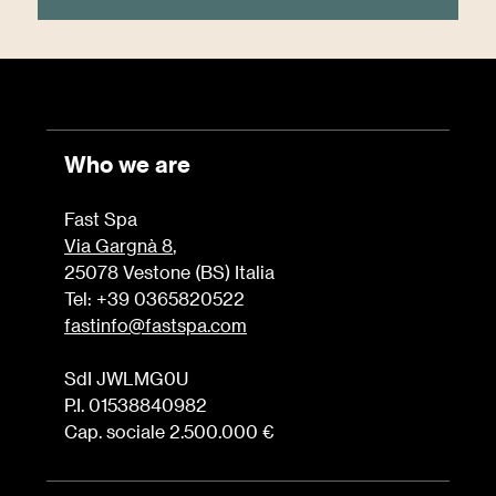
Who we are
Fast Spa
Via Gargnà 8
,
25078 Vestone (BS) Italia
Tel: +39 0365820522
fastinfo@fastspa.com
SdI JWLMG0U
P.I. 01538840982
Cap. sociale 2.500.000 €